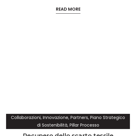
READ MORE
Collaborazioni
,
Innovazione
,
Partners
,
Piano Strategico
di Sostenibilità
,
Pillar Processo
Recupero dello scarto tessile