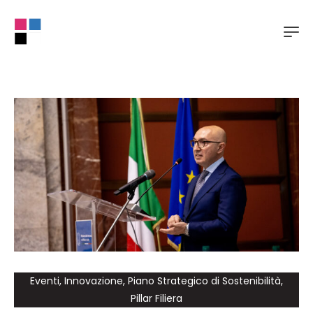
Eventi
,
Innovazione
,
Piano Strategico di Sostenibilità
,
Pillar Filiera