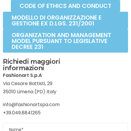
CODE OF ETHICS AND CONDUCT
MODELLO DI ORGANIZZAZIONE E
GESTIONE EX D.LGS. 231/2001
ORGANIZATION AND MANAGEMENT
MODEL PURSUANT TO LEGISLATIVE
DECREE 231
Richiedi maggiori
informazioni
Fashionart S.p.A
Via Cesare Battisti, 29
35010 Limena (PD) Italy
info@fashionartspa.com
+39.049.8841265